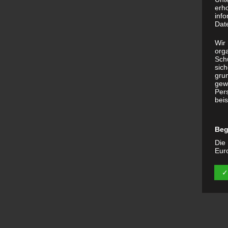
erh
info
Dat
Wir 
org
Sch
sic
grun
gew
Per
beis
Beg
Die 
Eur
Dat
Date
✓
Kun
zu g
erlä
Wir
Begr