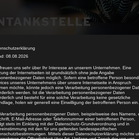
NTANKSTELLE
enschutzerklärung
nd: 08.08.2026
 freuen uns sehr über Ihr Interesse an unserem Unternehmen. Eine
ung der Internetseiten ist grundsätzlich ohne jede Angabe
sonenbezogener Daten möglich. Sofern eine betroffene Person besond
vices unseres Unternehmens über unsere Internetseite in Anspruch
Suche
men möchte, könnte jedoch eine Verarbeitung personenbezogener Da
nach:
orderlich werden. Ist die Verarbeitung personenbezogener Daten
rderlich und besteht für eine solche Verarbeitung keine gesetzliche
ht das finden konnten, wonach du gesucht
dlage, holen wir generell eine Einwilligung der betroffenen Person ein.
 Suche.
NEUESTE KO
 Verarbeitung personenbezogener Daten, beispielsweise des Namens, 
chrift, E-Mail-Adresse oder Telefonnummer einer betroffenen Person,
olgt stets im Einklang mit der Datenschutz-Grundverordnung und in
Suchen
reinstimmung mit den für uns geltenden landesspezifischen
enschutzbestimmungen. Mittels dieser Datenschutzerklärung möchte u
ARCHIV
ernehmen die Öffentlichkeit über Art, Umfang und Zweck der von uns