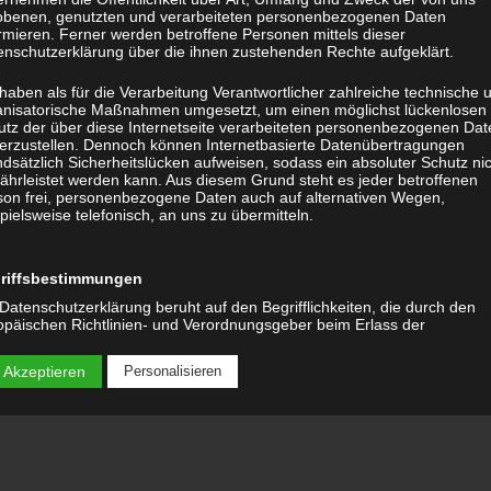
obenen, genutzten und verarbeiteten personenbezogenen Daten
rmieren. Ferner werden betroffene Personen mittels dieser
enschutzerklärung über die ihnen zustehenden Rechte aufgeklärt.
KATEGORIEN
haben als für die Verarbeitung Verantwortlicher zahlreiche technische 
anisatorische Maßnahmen umgesetzt, um einen möglichst lückenlosen
Keine Kategori
utz der über diese Internetseite verarbeiteten personenbezogenen Dat
herzustellen. Dennoch können Internetbasierte Datenübertragungen
dsätzlich Sicherheitslücken aufweisen, sodass ein absoluter Schutz ni
ährleistet werden kann. Aus diesem Grund steht es jeder betroffenen
son frei, personenbezogene Daten auch auf alternativen Wegen,
META
pielsweise telefonisch, an uns zu übermitteln.
Anmelden
riffsbestimmungen
Eintrags-Feed
Datenschutzerklärung beruht auf den Begrifflichkeiten, die durch den
opäischen Richtlinien- und Verordnungsgeber beim Erlass der
Kommentar-Fe
enschutz-Grundverordnung (DS-GVO) verwendet wurden. Unsere
nschutzerklärung soll sowohl für die Öffentlichkeit als auch für unsere
 Akzeptieren
Personalisieren
WordPress.org
den und Geschäftspartner einfach lesbar und verständlich sein. Um di
ewährleisten, möchten wir vorab die verwendeten Begrifflichkeiten
utern.
 verwenden in dieser Datenschutzerklärung unter anderem die folgend
iffe: