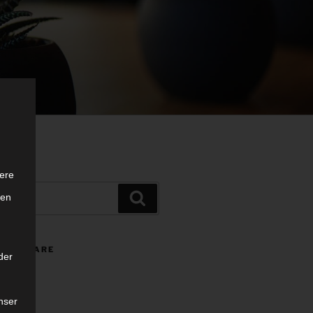
ere
Suchen
ten
MMENTARE
der
nser